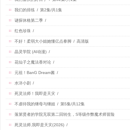
我们的排练
/
第2集/共1集
∷
谜探休格第二季
/
∷
红色珍珠
/
∷
不好！柔弱大小姐她懂亿点拳脚
/
高清版
∷
晶灵学院 (AI动漫)
/
∷
花仙子之魔法香对论
/
∷
元祖！BanG Dream酱
/
∷
水浒小剧
/
∷
死灵法师！我即是天灾
/
∷
不虐待我的继母与继姐
/
第5集/共12集
∷
落第贤者的学院无双第二回转生，S等级作弊魔术师冒险
∷
记
/
高清版
死灵法师,我即是天灾(2026)
/
∷