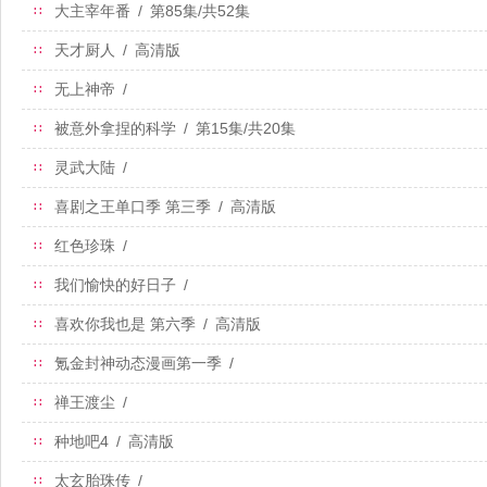
大主宰年番
/
第85集/共52集
∷
天才厨人
/
高清版
∷
无上神帝
/
∷
被意外拿捏的科学
/
第15集/共20集
∷
灵武大陆
/
∷
喜剧之王单口季 第三季
/
高清版
∷
红色珍珠
/
∷
我们愉快的好日子
/
∷
喜欢你我也是 第六季
/
高清版
∷
氪金封神动态漫画第一季
/
∷
禅王渡尘
/
∷
种地吧4
/
高清版
∷
太玄胎珠传
/
∷