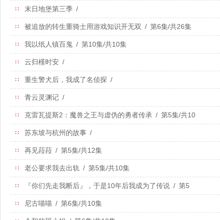
末日地堡第三季
/
∷
被追放的转生重骑士用游戏知识开无双
/
第6集/共26集
∷
我以纸人镇百鬼
/
第10集/共10集
∷
云归槿时安
/
∷
重生警犬后，我成了名侦探
/
∷
青云灵渊记
/
∷
克雷瓦提斯2：魔兽之王与虚伪的勇者传承
/
第5集/共10
∷
集
苏东坡与杭州的故事
/
∷
再见菈菈
/
第5集/共12集
∷
老公要求我去出轨
/
第5集/共10集
∷
『你们先走我断后』，于是10年后我成为了传说
/
第5
∷
集/共12集
尼古喵喵
/
第6集/共10集
∷