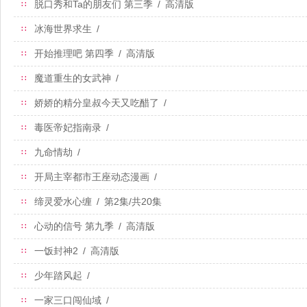
脱口秀和Ta的朋友们 第三季
/
高清版
∷
冰海世界求生
/
∷
开始推理吧 第四季
/
高清版
∷
魔道重生的女武神
/
∷
娇娇的精分皇叔今天又吃醋了
/
∷
毒医帝妃指南录
/
∷
九命情劫
/
∷
开局主宰都市王座动态漫画
/
∷
缔灵爱水心缠
/
第2集/共20集
∷
心动的信号 第九季
/
高清版
∷
一饭封神2
/
高清版
∷
少年踏风起
/
∷
一家三口闯仙域
/
∷