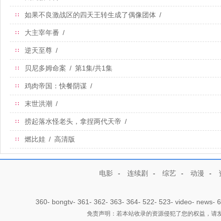
如果不良激战区的四天王转生成了偶像团体
/
∷
大主宰年番
/
∷
逆天至尊
/
∷
贝尼多姆命案
/
第1集/共1集
∷
鸡肉帝国：快餐阴谋
/
∷
末世洪潮
/
∷
捞起落水怪老头，拿捏两代天帝
/
∷
燃比娃
/
高清版
∷
电影
-
连续剧
-
综艺
-
动漫
-
360
-
bongtv
-
361
-
362
-
363
-
364
-
522
-
523
-
video
-
news
-
6
免责声明：若本站收录的资源侵犯了您的权益，请发邮件