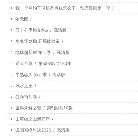
我一个网约车司机有点钱怎么了，动态漫画第一季
/
∷
沧元图
/
∷
五十公里桃花坞6
/
高清版
∷
水鬼怀龙胎,开局揍皇帝
/
∷
地球超新鲜 第二季
/
高清版
∷
逆天至尊
/
第536集/共160集
∷
半熟恋人 第五季
/
高清版
∷
风水之王
/
∷
谷雨街后巷
/
∷
世界未解之谜
/
第5集/共10集
∷
山海经之山海归序
/
∷
说唱巅峰对决2026
/
高清版
∷