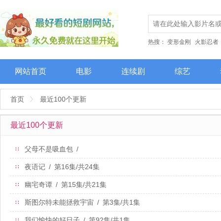
热搜：
变形金刚
火影忍者
网站首页
电影
连续剧
综艺
首页
最近100个更新
最近100个更新
父母不是吸血包
/
∷
夜语记
/
第16集/共24集
∷
幽宅奇谭
/
第15集/共21集
∷
斯图尔特未能拯救宇宙
/
第3集/共1集
∷
我们愉快的好日子
/
第92集/共1集
∷