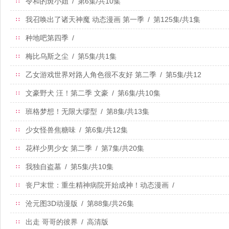
令和的斑小姐
/
第6集/共10集
∷
我召唤出了诸天神魔 动态漫画 第一季
/
第125集/共1集
∷
种地吧第四季
/
∷
梅比乌斯之尘
/
第5集/共1集
∷
乙女游戏世界对路人角色很不友好 第二季
/
第5集/共12
∷
集
文豪野犬 汪！第二季 文豪
/
第6集/共10集
∷
班格梦想！无限大缪型
/
第8集/共13集
∷
少女怪兽焦糖味
/
第6集/共12集
∷
花样少男少女 第二季
/
第7集/共20集
∷
我独自盗墓
/
第5集/共10集
∷
丧尸末世：重生精神病院开始成神！动态漫画
/
∷
沧元图3D动漫版
/
第88集/共26集
∷
出走 哥哥的彼界
/
高清版
∷