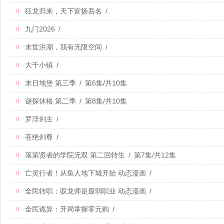
狂龙归来，天下皆扬吾名
/
∷
九门2026
/
∷
末世洪潮，我有无限空间
/
∷
大千小镇
/
∷
末日地堡 第三季
/
第6集/共10集
∷
谜探休格 第二季
/
第8集/共10集
∷
罗浮剑主
/
∷
苍绝剑尊
/
∷
落第贤者的学院无双 第二回转生
/
第7集/共12集
∷
亡灵行者！从鱼人地下城开始 动态漫画
/
∷
全民转职：驭龙师是最弱职业 动态漫画
/
∷
全民诡异：开局掌握零元购
/
∷