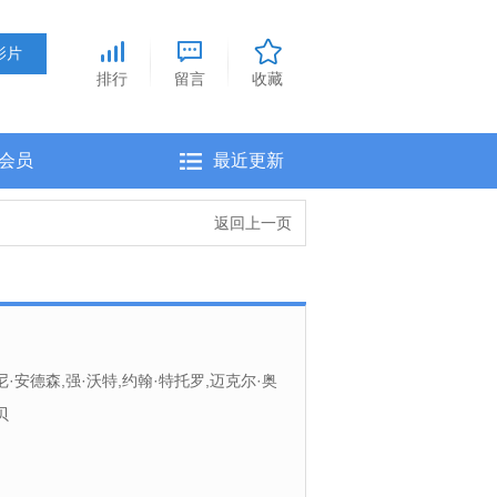
排行
留言
收藏
会员
最近更新
返回上一页
尼·安德森,强·沃特,约翰·特托罗,迈克尔·奥
里兹万·曼吉,威廉姆·摩根·谢泼德,克里斯托弗·约
贝
布森,格伦·莫肖尔,Frederic,Doss,查理·
·皮