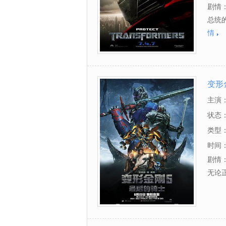
剧情
总统
情
变形
主演
坦利·
状态
克劳德
类型
斯,胡
时间
剧情
因德尼
无论正