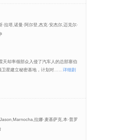
斯·拉塔,诺曼·阿尔登,杰克·安杰尔,迈克尔·
Cordic,斯加特曼·克罗索
申
威震天却率领部众入侵了汽车人的总部塞伯
颗卫星建立秘密基地，计划对……
详细剧
斯顿,Jason,Marnocha,拉娜·麦基萨克,本·普罗
治