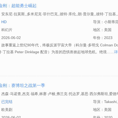
金刚：超能勇士崛起
：
安东尼·拉莫斯,,多米尼克·菲什巴克,,彼特·库伦,,朗·普尔曼,,彼特·丁拉基,
什,,克里斯托·费尔南德斯,,MJ·罗德里格斯,,大卫·索博洛夫,,汤加伊·基里萨,
：
HD
导演：
小斯蒂芬
纽维吉,,劳伦·维勒斯,,莎拉·斯蒂尔斯,,多梅尼克·迪罗萨
：
科幻片
地区：
美国
：
2026-06-02
年份：
2023
故事重返上世纪90年代，终极反派宇宙大帝（科尔曼·多明戈 Colman D
·丁拉基 Peter Dinklage 配音）为首的恐惧兽掀起地球危机。绝境……
详
金刚：赛博坦之战第一季
：
杰森·马诺查,杰克·福希,林赛·卢梭,弗兰克·托达罗,基思·西尔弗斯坦,爱德
：
已完结
导演：
Takashi
：
欧美剧
地区：
美国
：
2026-06-02
年份：
2020