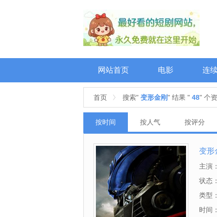
网站首页
电影
连
首页
搜索"
变形金刚
" 结果 "
48
" 个
按时间
按人气
按评分
变形
主演
尼尔,
状态
翰·托
类型
博丁,
时间