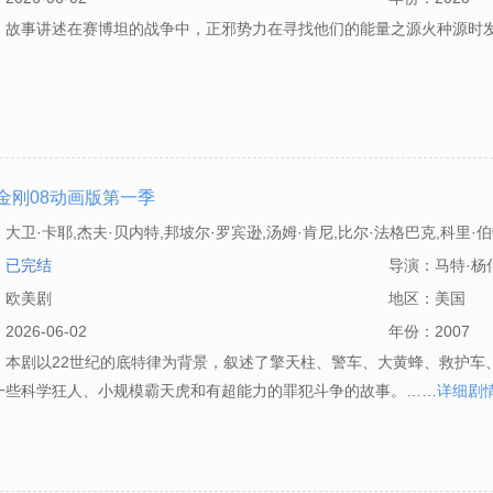
：故事讲述在赛博坦的战争中，正邪势力在寻找他们的能量之源火种源时
金刚08动画版第一季
：
大卫·卡耶,杰夫·贝内特,邦坡尔·罗宾逊,汤姆·肯尼,比尔·法格巴克,科里·伯
莫,苏珊·布卢,亚历山大·博林斯基,兰斯·亨利克森,彼得·斯特曼,凯斯·索西,
：
已完结
导演：
马特·杨
文·迈克尔·理查德森,贾德·尼尔森,武井乔治,MacInTalk,劳拉·贝莉
：
欧美剧
地区：
美国
：
2026-06-02
年份：
2007
：本剧以22世纪的底特律为背景，叙述了擎天柱、警车、大黄蜂、救护车
一些科学狂人、小规模霸天虎和有超能力的罪犯斗争的故事。……
详细剧