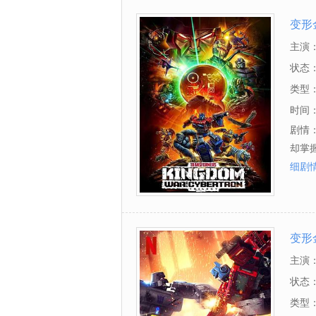
变形
主演
状态
类型
时间
剧情
却掌
细剧
变形
主演
状态
类型