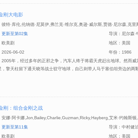
金刚大电影
：
彼特·库伦,伦纳德·尼莫伊,弗兰克·维尔克,奥逊·威尔斯,贾德·尼尔森,克里
格雷格·白尔杰,苏珊·布卢,科里·伯顿,罗杰·C·卡梅尔,维克多·卡洛里,Regis,
：
更新至第02集
导演：
尼尔森·
d,Davis,Walker,Edmiston,保罗·伊丁
：
欧美剧
地区：
美国
：
2026-06-02
年份：
1986
：2005年，经过多年的正邪之争，汽车人终于将霸天虎赶出地球。然而
星，擎天柱留下通天晓等战士驻守地球，自己则带人马于塞伯坦旁边的两
金刚：组合金刚之战
：
安娜·阿卡娜,Jon,Bailey,Charlie,Guzman,Ricky,Hayberg,艾米·约翰
特里克·赛兹,Frank,Todaro,Abby,Trott
：
更新至第11集
导演：
中村健
：
欧美剧
地区：
美国