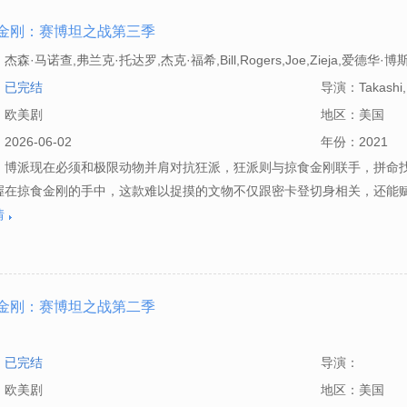
金刚：赛博坦之战第三季
：
杰森·马诺查,弗兰克·托达罗,杰克·福希,Bill,Rogers,Joe,Zieja,爱德华·博斯科,Ka
：
已完结
导演：
Takashi
：
欧美剧
地区：
美国
：
2026-06-02
年份：
2021
：博派现在必须和极限动物并肩对抗狂派，狂派则与掠食金刚联手，拼命
握在掠食金刚的手中，这款难以捉摸的文物不仅跟密卡登切身相关，还能
情
金刚：赛博坦之战第二季
：
：
已完结
导演：
：
欧美剧
地区：
美国