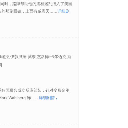
此同时，路障帮助他的搭档迷乱潜入了美国
族的那副眼镜，上面有威震天……
详细剧
布瑞拉,伊莎贝拉·莫奈,杰洛德·卡尔迈克,斯
·莫肖尔,嘉玛·陈,约翰·特托罗,托尼·海尔,
贝
卡·弗朗特,斯蒂芬·霍根,小本杰明·弗洛雷
·唐尼,克里斯蒂娜·谭,宝琳·麦克林,塞塔·
球各国联合成立反应部队，针对变形金刚
Wahlberg 饰……
详细剧情