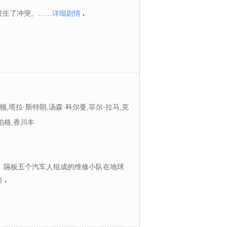
发生了冲突。……
详细剧情
顿,塔拉·斯特朗,汤森·科尔曼,菲尔·拉马,克
佛莱德·威拉特,阿尔·杨科维克,布莱恩·波塞
伯格,香川丰
、隔板五个汽车人组成的维修小队在地球
情