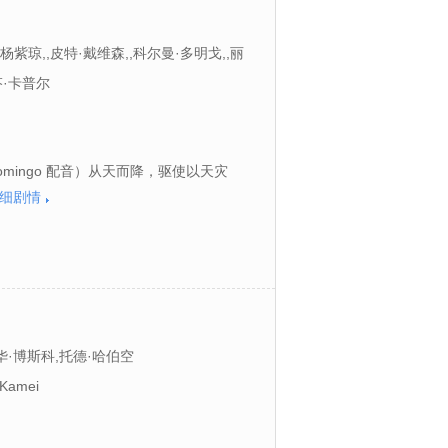
,杨紫琼,,皮特·戴维森,,科尔曼·多明戈,,丽
,约翰·迪·马吉欧,,迪恩·斯科特·瓦兹奎兹,,
·卡普尔
omingo 配音）从天而降，驱使以天灾
细剧情
华·博斯科,托德·哈伯空
,Kamei