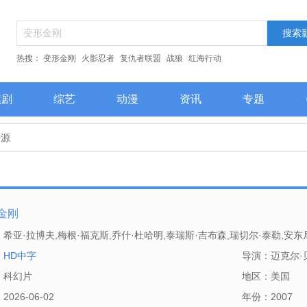
热搜：
变形金刚
火影忍者
复仇者联盟
战狼
红海行动
续剧
综艺
动漫
资讯
专题
资源
金刚
：
希亚·拉博夫,梅根·福克斯,乔什·杜哈明,泰瑞斯·吉布森,瑞切尔·泰勒,安东
凯文·杜恩,朱丽叶·怀特,阿莫里·诺拉斯科,扎克·沃德,Michael,Trisler,
：
HD中字
导演：
迈克尔·
马森,伯尼·麦克,Carlos,Moreno,Jr.,约翰·罗宾森,特拉维斯·范·文克,彼得·雅各
：
科幻片
地区：
美国
乔舒华·费恩曼,克里斯·埃里斯,斯蒂芬·福特,迈克尔·肖姆斯·维尔斯,斯科特
：
2026-06-02
年份：
2007