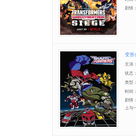
剧情
变形
主演
里·萨
状态
恩,凯
类型
时间
剧情
上与