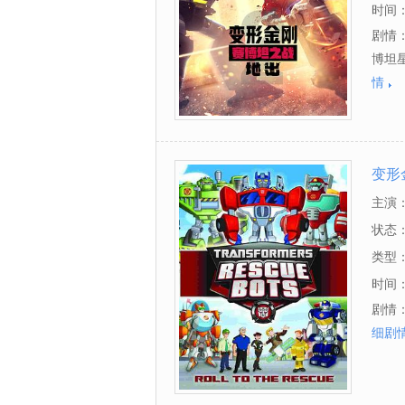
时间
剧情
博坦
情
变形
主演
斯,Ima
状态
类型
时间
剧情：Th
细剧