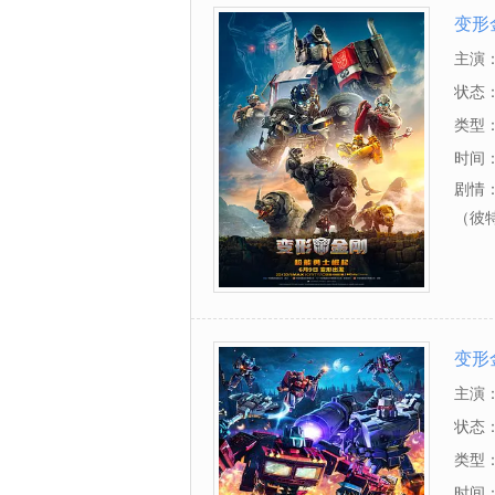
变形
主演
兹·考
状态
托贝·
类型
时间
剧情：
（彼特
变形
主演
状态
类型
时间