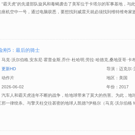
：“霸天虎”的先遣部队旋风和毒蝎袭击了美军位于卡塔尔的军事基地，与
的座机空中一号，通过电脑获悉，要想找到威震天就必须找到维特维奇家
金刚5：最后的骑士
：
马克·沃尔伯格,安东尼·霍普金斯,乔什·杜哈明,劳拉·哈德克,桑地亚哥·卡
图齐,利亚姆·加里根,马丁·麦克里迪,约翰·霍林沃思,丹尼尔·阿德博伊加,格伦
：
更新HD
导演：
迈克尔·
·诺尔顿,雅各布·扎哈尔,玛姬·斯蒂德,莎拉·斯图尔特,菲比·尼克尔斯,丽贝
：
动作片
地区：
美国
利奥塞萨尔·查韦斯,艾莎卡比娅,安迪·比恩,马克·德克斯特,罗伯·贾维斯,蒂姆
：
2026-06-02
年份：
2017
：汽车人和霸天虎连年不断的战争，给地球带来了莫大的伤害。为此，地
,温
邪一律绞杀。与擎天柱交往甚密的地球人凯德?伊格尔（马克·沃尔伯格 Mark 