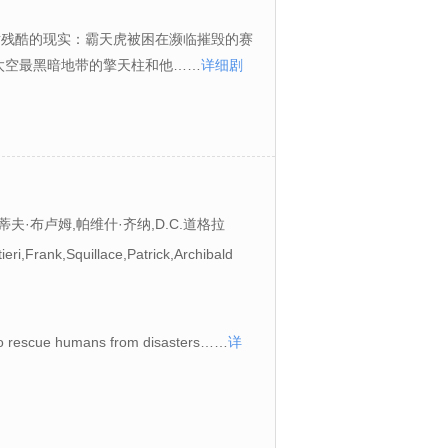
对残酷的现实：霸天虎被困在濒临摧毁的赛
太空最黑暗地带的擎天柱和他……
详细剧
史蒂夫·布卢姆,帕维什·齐纳,D.C.道格拉
tieri,Frank,Squillace,Patrick,Archibald
to rescue humans from disasters……
详