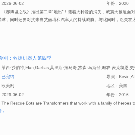
：
2026-06-02
年份：
2020
：《赛博坦之战》推出第二章“地出”！随着火种源的消失，威震天被迫面
星球，同时还要对抗来自艾丽塔和汽车人的持续威胁。与此同时，迷失在
金刚：救援机器人第四季
：
莱西·沙伯特,Elan,Garfias,莫里斯·拉马奇,杰森·马斯登,珊农·麦克凯恩,
ri,Williams
：
已完结
导演：
Kevin,Al
：
欧美剧
地区：
美国
：
2026-06-02
年份：
2016
e Rescue Bots are Transformers that work with a family of heroes 
情