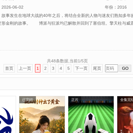
：
2026-06-02
年份：
2016
：故事发生在地球大战的40年之后，将结合全新的人物与迷友们熟知多年
变形金刚的故事。 博派与狂派均已解散并回到了塞伯坦。擎天柱与威
共48条数据,当前1/5页
首页
上一页
1
2
3
4
5
下一页
尾页
GO
已完结
正片
全集完