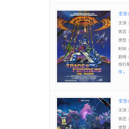
变形
主演
贝尔,
状态
斯,Bu
类型
时间
剧情
坦行
情
变形
主演
斯基,帕
状态
类型