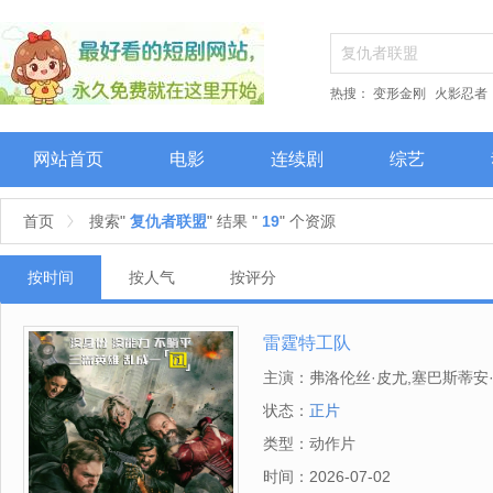
热搜：
变形金刚
火影忍者
网站首页
电影
连续剧
综艺
首页
搜索"
复仇者联盟
" 结果 "
19
" 个资源
按时间
按人气
按评分
雷霆特工队
主演：
弗洛伦丝·皮尤,塞巴斯蒂安·
欧嘉·柯瑞兰寇,杰拉尔丁·维斯瓦纳
状态：
正片
斯特拉,斯特凡诺·卡拉纳特,詹弗兰
类型：
动作片
夫,珍尼佛·郑,朱莉亚·阿库,克莱顿
时间：
2026-07-02