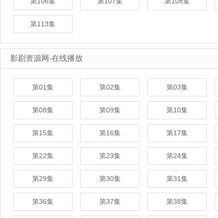
第106集
第107集
第108集
第113集
影剧资源网-在线播放
第01集
第02集
第03集
第08集
第09集
第10集
第15集
第16集
第17集
第22集
第23集
第24集
第29集
第30集
第31集
第36集
第37集
第38集