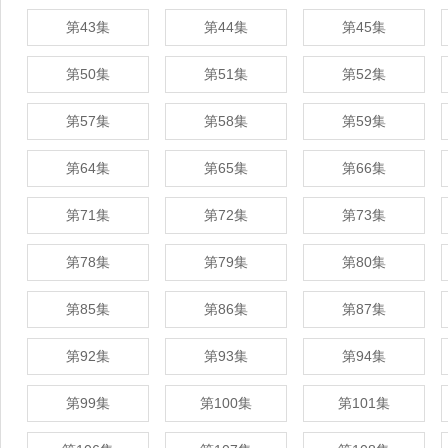
第43集
第44集
第45集
第50集
第51集
第52集
第57集
第58集
第59集
第64集
第65集
第66集
第71集
第72集
第73集
第78集
第79集
第80集
第85集
第86集
第87集
第92集
第93集
第94集
第99集
第100集
第101集