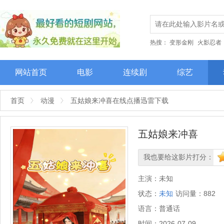
热搜：
变形金刚
火影忍者
网站首页
电影
连续剧
综艺
首页
动漫
五姑娘来冲喜在线点播迅雷下载
五姑娘来冲喜
我也要给这影片打分：
很差
较差
还行
推荐
力
主演：
未知
状态：
未知
访问量：
882
语言：
普通话
时间：
2026-07-09