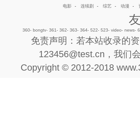
电影
-
连续剧
-
综艺
-
动漫
-
360
-
bongtv
-
361
-
362
-
363
-
364
-
522
-
523
-
video
-
news
-
6
免责声明：若本站收录的资
123456@test.cn
Copyright © 2012-2018 www.3