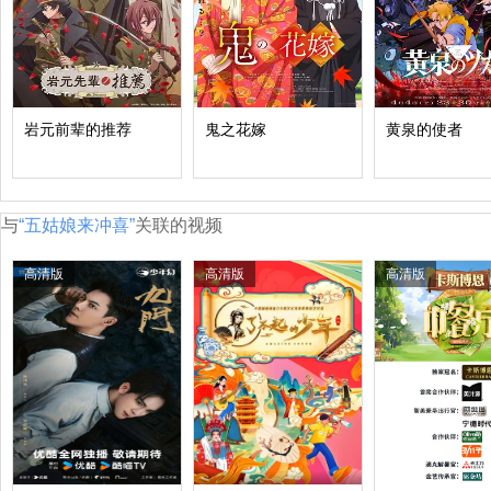
岩元前辈的推荐
鬼之花嫁
黄泉的使者
与
“五姑娘来冲喜”
关联的视频
高清版
高清版
高清版