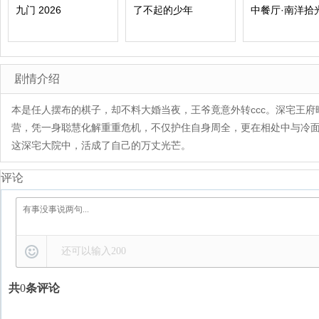
九门 2026
了不起的少年
中餐厅·南洋拾
剧情介绍
本是任人摆布的棋子，却不料大婚当夜，王爷竟意外转ccc。深宅王
营，凭一身聪慧化解重重危机，不仅护住自身周全，更在相处中与冷
这深宅大院中，活成了自己的万丈光芒。
评论
还可以输入
200
共
0
条评论