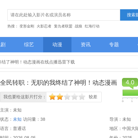
热搜：
变形金刚
火影忍者
复仇者联盟
战狼
红海行动
续剧
综艺
动漫
资讯
专题
终结了神明！动态漫画在线点播迅雷下载
4.0
全民转职：无职的我终结了神明！动态漫画
我也要给这影片打分：
较差
很差
较差
还行
推荐
力荐
主演：
未知
状态：
未知
访问量：
38
导演：
未知
语言：
普通话
地区：
中国大
时间：
2026-08-05
年份：
2025