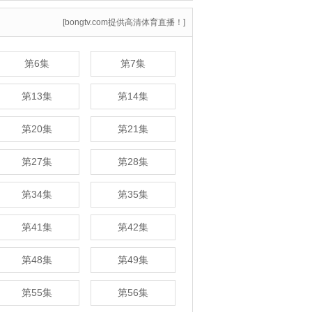
[bongtv.com提供高清体育直播！]
第6集
第7集
第13集
第14集
第20集
第21集
第27集
第28集
第34集
第35集
第41集
第42集
第48集
第49集
第55集
第56集