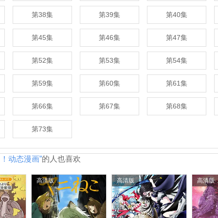
第38集
第39集
第40集
第45集
第46集
第47集
第52集
第53集
第54集
第59集
第60集
第61集
第66集
第67集
第68集
第73集
！动态漫画”
的人也喜欢
高清版
高清版
高清版