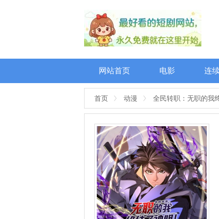
网站首页
电影
连
首页
动漫
全民转职：无职的我