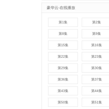
豪华云-在线播放
第1集
第2集
第8集
第9集
第15集
第16集
第22集
第23集
第29集
第30集
第36集
第37集
第43集
第44集
第50集
第51集