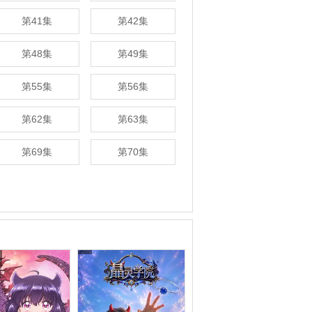
第41集
第42集
第48集
第49集
第55集
第56集
第62集
第63集
第69集
第70集