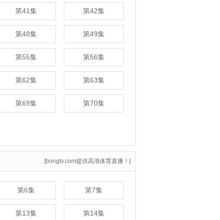
第41集
第42集
第48集
第49集
第55集
第56集
第62集
第63集
第69集
第70集
[bongtv.com提供高清体育直播！]
第6集
第7集
第13集
第14集