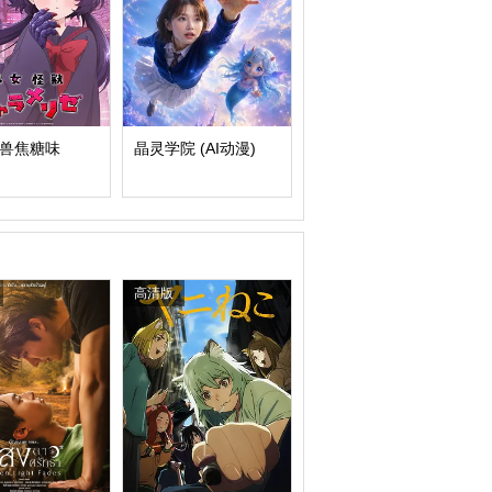
开无双
兽焦糖味
晶灵学院 (AI动漫)
高清版