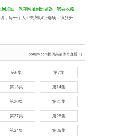
址到桌面
保存网址到浏览器
我要收藏
切，每一个人都规划职业选项，疯狂升
唤物层出不穷，围殴死敌人。令人大跌眼
[bongtv.com提供高清体育直播！]
第6集
第7集
第13集
第14集
第20集
第21集
第27集
第28集
第34集
第35集