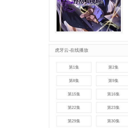
虎牙云-在线播放
第1集
第2集
第8集
第9集
第15集
第16集
第22集
第23集
第29集
第30集