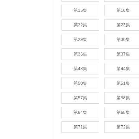
第15集
第16集
第22集
第23集
第29集
第30集
第36集
第37集
第43集
第44集
第50集
第51集
第57集
第58集
第64集
第65集
第71集
第72集