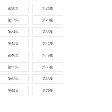
第20集
第21集
第27集
第28集
第34集
第35集
第41集
第42集
第48集
第49集
第55集
第56集
第62集
第63集
第69集
第70集