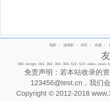
电影
-
连续剧
-
综艺
-
动漫
-
360
-
bongtv
-
361
-
362
-
363
-
364
-
522
-
523
-
video
-
news
-
6
免责声明：若本站收录的资
123456@test.cn
Copyright © 2012-2018 www.3