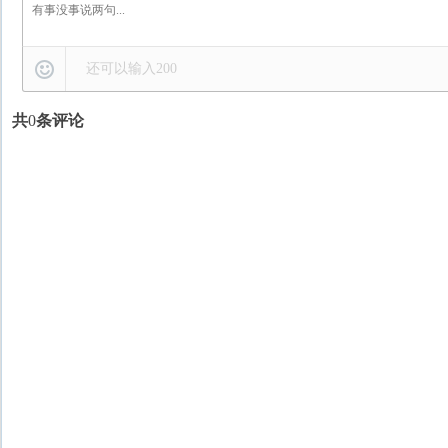
还可以输入
200
共
0
条评论