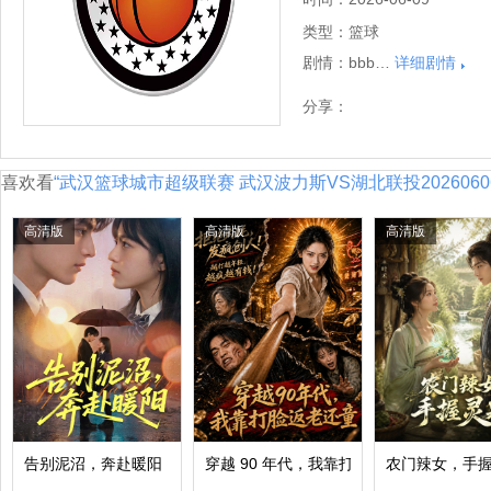
类型：
篮球
剧情：
bbb…
详细剧情
分享：
喜欢看
“武汉篮球城市超级联赛 武汉波力斯VS湖北联投2026060
高清版
高清版
高清版
告别泥沼，奔赴暖阳
穿越 90 年代，我靠打脸返老还童
农门辣女，手