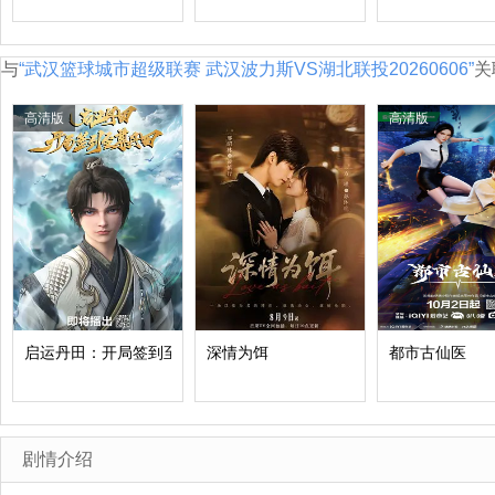
与
“武汉篮球城市超级联赛 武汉波力斯VS湖北联投20260606”
关
高清版
高清版
启运丹田：开局签到至尊丹田
深情为饵
都市古仙医
剧情介绍