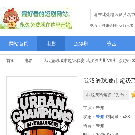
热搜：
变形金刚
火影忍者
网站首页
电影
连续剧
综艺
首页
电影
武汉篮球城市超级联赛 武汉波力斯VS湖北联投202
武汉篮球城市超级联赛
我也要给这影片打分：
很差
较差
还行
推荐
力
主演：
未知
状态：
未知
访问量：
483
语言：
未知
时间：
2026-06-09