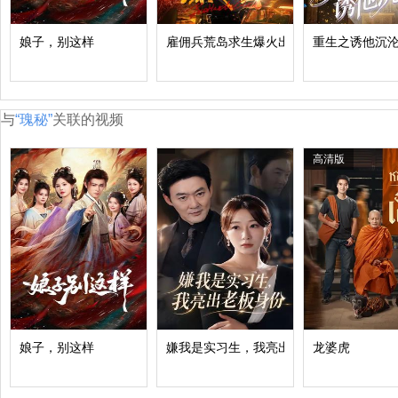
娘子，别这样
雇佣兵荒岛求生爆火出圈第二季
重生之诱他沉
与
“瑰秘”
关联的视频
高清版
娘子，别这样
嫌我是实习生，我亮出老板身份
龙婆虎