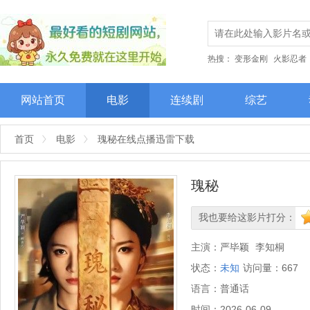
热搜：
变形金刚
火影忍者
网站首页
电影
连续剧
综艺
首页
电影
瑰秘在线点播迅雷下载
瑰秘
我也要给这影片打分：
很差
较差
还行
推荐
力
主演：
严毕颖
李知桐
状态：
未知
访问量：
667
语言：
普通话
时间：
2026-06-09