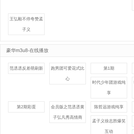
王弘毅不停夸赞孟
子义
豪华m3u8-在线播放
范丞丞反差萌刷新
跑男团可爱花式比
第1期
心
时代少年团游戏纯
享
第2期彩蛋
会员版之范丞丞黄
陈哲远游戏纯享
子弘凡秀高情商
孟子义徐志胜爆笑
互动