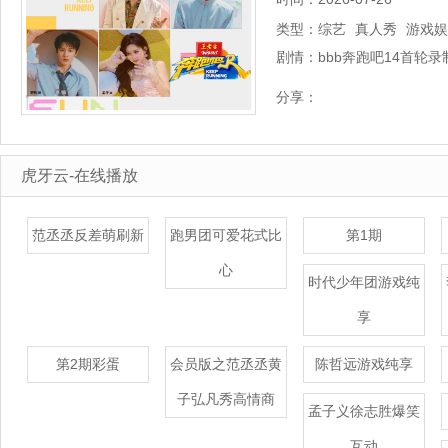
类型：
综艺
真人秀
游戏娱
剧情：
bbb奔跑吧14首轮录
分享：
虎牙云-在线播放
范丞丞反差萌刷新
跑男团可爱花式比
第1期
心
时代少年团游戏纯
享
第2期彩蛋
会员版之范丞丞黄
陈哲远游戏纯享
子弘凡秀高情商
孟子义徐志胜爆笑
互动