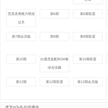
范丞丞测视力萌混
第6期
第6期彩蛋
过关
第7期会员版
第8期
第8期彩蛋
第10期
白鹿丞磊配BGM被
第10期彩蛋
绿光洗脑
第12期
第12期彩蛋
第12期会员版
虎牙m3u8-在线播放