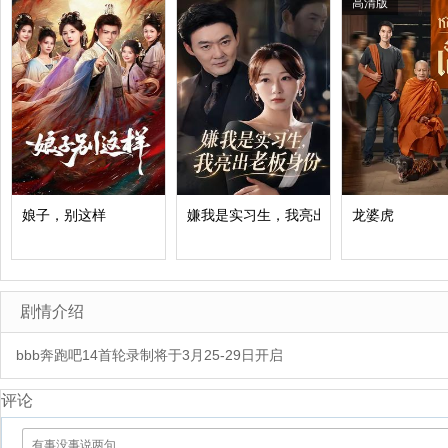
高清版
娘子，别这样
嫌我是实习生，我亮出老板身份
龙婆虎
剧情介绍
bbb奔跑吧14首轮录制将于3月25-29日开启
评论