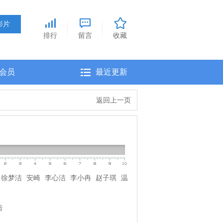
排行
留言
收藏
会员
最近更新
返回上一页
徐梦洁
安崎
李心洁
李小冉
赵子琪
温
雯
张月
陈瑶
黄灿灿
张艺上
王濛
万千
陆