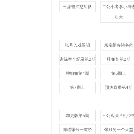
王濛曾沛慈组队
二公小考李小冉
步大
张月入戏跟唱
亲亲组各跳各的
训练室全纪录第2期
聊姐姐第2期
聊姐姐第4期
第6期上
第7期上
预热直播第4期
加更版第5期
三公观演区机位
陈瑶缘分一道桥
张月另一个天堂