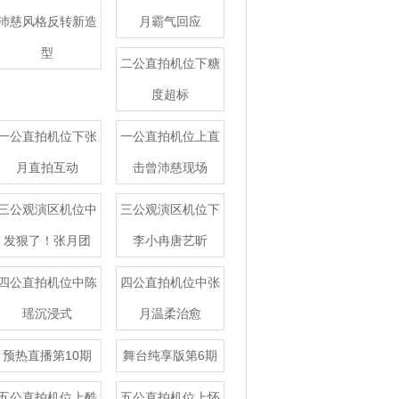
沛慈风格反转新造
月霸气回应
型
二公直拍机位下糖
度超标
一公直拍机位下张
一公直拍机位上直
月直拍互动
击曾沛慈现场
三公观演区机位中
三公观演区机位下
发狠了！张月团
李小冉唐艺昕
四公直拍机位中陈
四公直拍机位中张
瑶沉浸式
月温柔治愈
预热直播第10期
舞台纯享版第6期
五公直拍机位上酷
五公直拍机位上怀