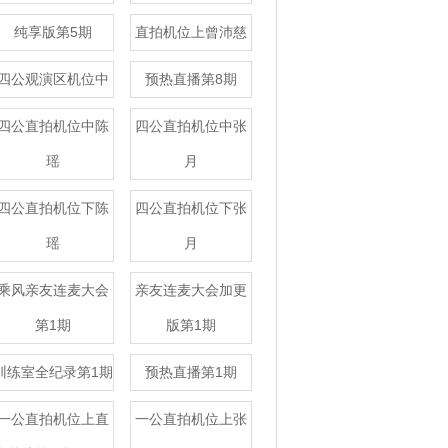
纯享版第5期
直拍机位上曾沛慈
四公观演区机位中
预热直播第8期
四公直拍机位中陈
四公直拍机位中张
瑶
月
四公直拍机位下陈
四公直拍机位下张
瑶
月
乘风亲友连麦大会
亲友连麦大会加更
第1期
版第1期
训练室全纪录第1期
预热直播第1期
一公直拍机位上直
一公直拍机位上张