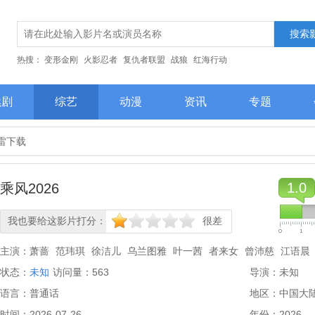
热搜：
变形金刚
火影忍者
复仇者联盟
战狼
红海行动
续剧
综艺
动漫
资讯
专题
迅雷下载
1.0
乘风2026
我也要给这影片打分：
很差
很差
较差
还行
推荐
力荐
主演：
萧蔷
范玮琪
徐洁儿
乌兰图雅
叶一茜
者来女
曾沛慈
江语晨
状态：
峥嵘
未知
访问量：
陶昕然
唐艺昕
563
阚清子
陈凯琳
代斯
何宣林
导演：
孙怡
未知
张慧
语言：
惠
普通话
淡淡
侯宇
谢楠
维妮娜
地区：
中国大
时间：
2026-07-26
年份：
2026