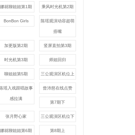
娜就聊姐姐第1期
乘风时光机第2期
BonBon Girls
陈瑶观演动容超萌
捂嘴
加更版第2期
竖屏直拍第3期
时光机第3期
师姐回归
聊姐姐第5期
三公观演区机位上
陈瑶入戏跟唱故事
曾沛慈在线点赞
感拉满
第7期下
张月野心家
三公观演区机位下
娜就聊姐姐第6期
第8期上