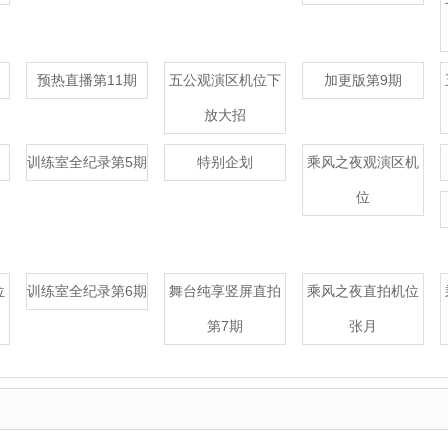
预热直播第11期
五公观演区机位下
加更版第9期
放大招
训练室全纪录第5期
特别企划
乘风之夜观演区机
位
位
训练室全纪录第6期
舞台纯享竖屏直拍
乘风之夜直拍机位
第7期
张月