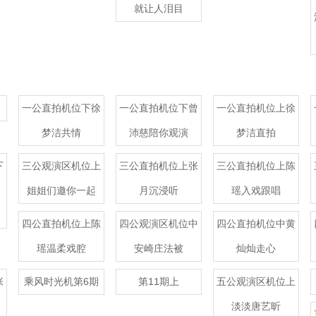
就让人泪目
一公直拍机位下徐
一公直拍机位下曾
一公直拍机位上徐
梦洁共情
沛慈陪你观演
梦洁直拍
下
三公观演区机位上
三公直拍机位上张
三公直拍机位上陈
姐姐们邀你一起
月沉浸听
瑶入戏跟唱
四公直拍机位上陈
四公观演区机位中
四公直拍机位中黄
瑶温柔戏腔
安崎庄法被
灿灿走心
张
乘风时光机第6期
第11期上
五公观演区机位上
淡淡唐艺昕