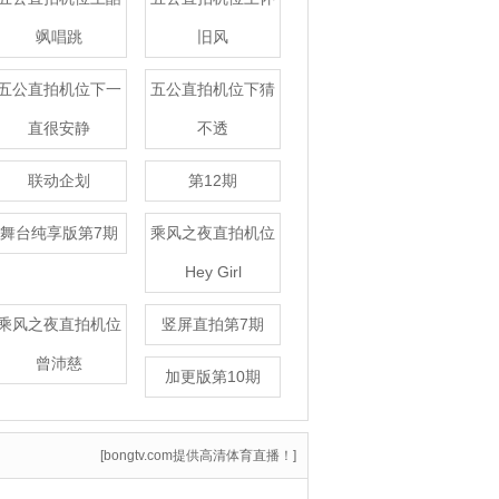
飒唱跳
旧风
五公直拍机位下一
五公直拍机位下猜
直很安静
不透
联动企划
第12期
舞台纯享版第7期
乘风之夜直拍机位
Hey Girl
乘风之夜直拍机位
竖屏直拍第7期
曾沛慈
加更版第10期
[bongtv.com提供高清体育直播！]