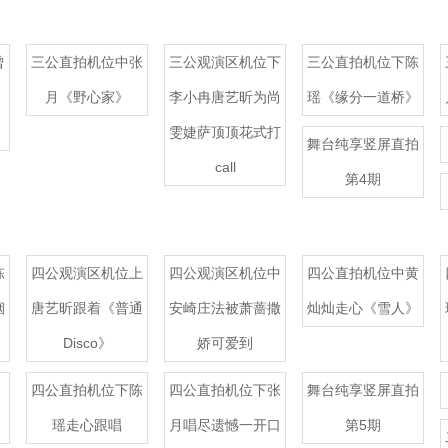
曾
三公直拍机位中张
三公观演区机位下
三公直拍机位下陈
月《野心家》
李小冉唐艺昕为尚
瑶《缘分一道桥》
雯婕萨顶顶花式打
舞台纯享竖屏直拍
call
第4期
陈
四公观演区机位上
四公观演区机位中
四公直拍机位中黄
烟
唐艺昕跟着《普通
安崎庄法被萧蔷撒
灿灿走心《雪人》
Disco》
娇可爱到
四公直拍机位下陈
四公直拍机位下张
舞台纯享竖屏直拍
瑶走心跟唱
月唱尽遗憾一开口
第5期