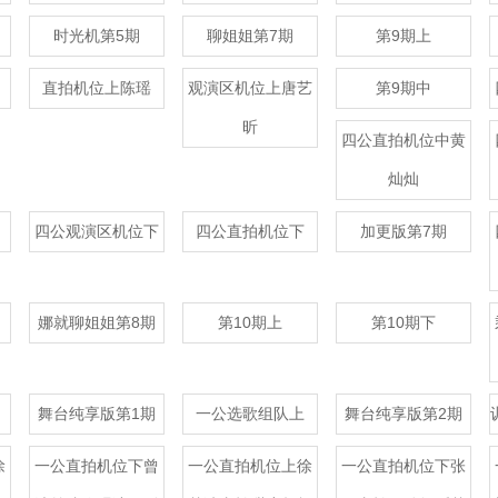
时光机第5期
聊姐姐第7期
第9期上
直拍机位上陈瑶
观演区机位上唐艺
第9期中
昕
四公直拍机位中黄
灿灿
四公观演区机位下
四公直拍机位下
加更版第7期
娜就聊姐姐第8期
第10期上
第10期下
舞台纯享版第1期
一公选歌组队上
舞台纯享版第2期
徐
一公直拍机位下曾
一公直拍机位上徐
一公直拍机位下张