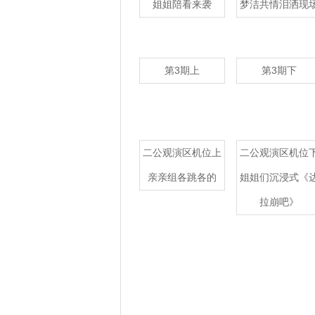
姐姐陪看来袭
梦洁共情泪洒现
第3期上
第3期下
二公观演区机位上
二公观演区机位
亲亲组各跳各的
姐姐们沉浸式《
拉崩吧》