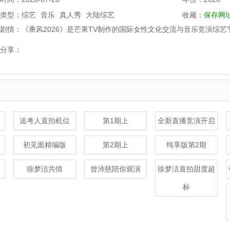
类型：
综艺
音乐
真人秀
大陆综艺
收藏：
保存网
剧情：
《乘风2026》是芒果TV制作的国际女性文化交流与音乐竞演综艺节
TV秋季招商大会亮相，被列入平台2026年度综艺片bbb。将真
分享：
剧情
送考人直拍机位
第1期上
全新直播竞演开启
初见面精编版
第2期上
纯享版第2期
徐梦洁共情
曾沛慈陪你观演
徐梦洁直拍甜度超
标