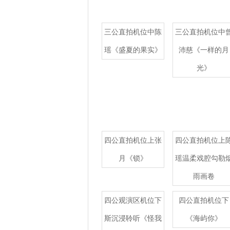
三公直拍机位中陈
三公直拍机位中
瑶《盛夏的果实》
沛慈《一样的月
光》
四公直拍机位上张
四公直拍机位上
月《锁》
瑶温柔戏腔勾勒
雨画卷
四公观演区机位下
四公直拍机位下
斯沉浸聆听《怪我
《海屿你》