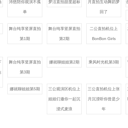
场
沛慈陪你观演不孤
梦洁直拍甜度超标
月直拍互动舞蹈梦
单
回了
舞台纯享竖屏直拍
舞台纯享竖屏直拍
二公直拍机位上
第1期
第2期
BonBon Girls
下
舞台纯享竖屏直拍
娜就聊姐姐第2期
乘风时光机第3期
达
第3期
娜就聊姐姐第5期
三公观演区机位上
三公直拍机位上张
姐姐们邀你一起沉
月沉浸听你曾是少
浸式麦浪
年