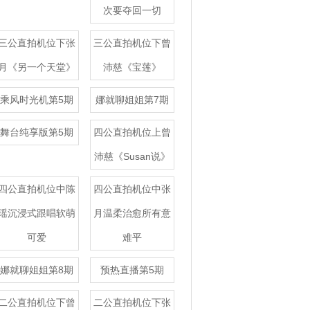
次要夺回一切
三公直拍机位下张
三公直拍机位下曾
月《另一个天堂》
沛慈《宝莲》
乘风时光机第5期
娜就聊姐姐第7期
舞台纯享版第5期
四公直拍机位上曾
沛慈《Susan说》
四公直拍机位中陈
四公直拍机位中张
瑶沉浸式跟唱软萌
月温柔治愈所有意
可爱
难平
娜就聊姐姐第8期
预热直播第5期
二公直拍机位下曾
二公直拍机位下张