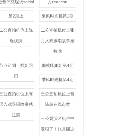
击曾沛慈现场social
月reaction
第2期上
乘风时光机第1期
二公直拍机位上陈
二公直拍机位上张
瑶观演
月入戏跟唱故事感
拉满
节点企划：师姐回
娜就聊姐姐第4期
归
乘风时光机第4期
三公直拍机位上陈
三公直拍机位上曾
瑶入戏跟唱故事感
沛慈在线点赞
拉满
三公观演区机位中
发狠了！张月团这