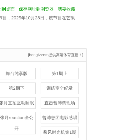
址到桌面
保存网址到浏览器
我要收藏
目，2025年10月28日，该节目在芒果
实记录30位国际女性的舞台蜕变成长…
详细
[bongtv.com提供高清体育直播！]
舞台纯享版
第1期上
第2期下
训练室全纪录
张月直拍互动睡眠
直击曾沛慈现场
张月reaction全公
曾沛慈团电影感唱
开
乘风时光机第1期