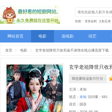
热搜：
变形金刚
火影忍者
网站首页
电影
连续剧
综艺
首页
电影
玄学老祖降世只收邪蛊不谈情在线点播迅雷下载
玄学老祖降世只收
我也要给这影片打分：
很差
较差
还行
推荐
力
主演：
未知
状态：
未知
访问量：
681
语言：
国语
时间：
2026-06-09