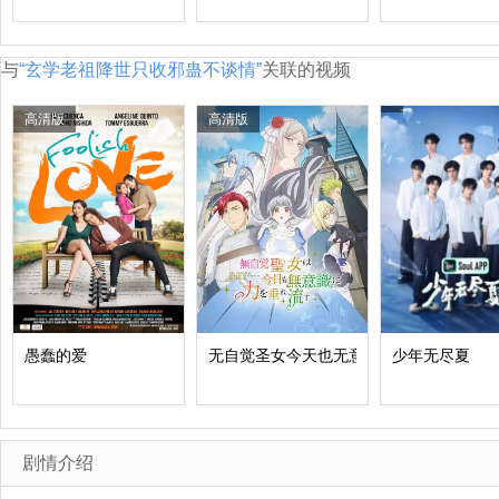
与
“玄学老祖降世只收邪蛊不谈情”
关联的视频
高清版
高清版
愚蠢的爱
无自觉圣女今天也无意识地释放力量
少年无尽夏
剧情介绍