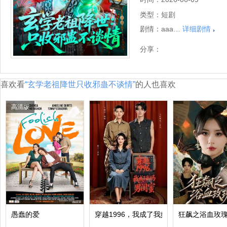
类型：
短剧
剧情：
aaa…
详细剧情
分享：
喜欢看
“玄学老祖降世只收邪蛊不谈情”
的人也喜欢
高清版
愚蠢的爱
穿越1996，我成了我妈男闺蜜
狂飙之浴血玫