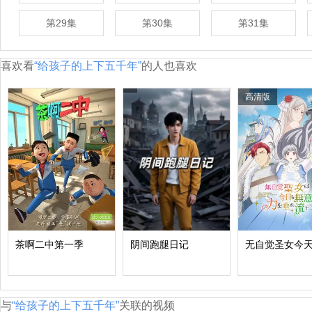
第29集
第30集
第31集
喜欢看
“给孩子的上下五千年”
的人也喜欢
高清版
茶啊二中第一季
阴间跑腿日记
无自觉圣女今
与
“给孩子的上下五千年”
关联的视频