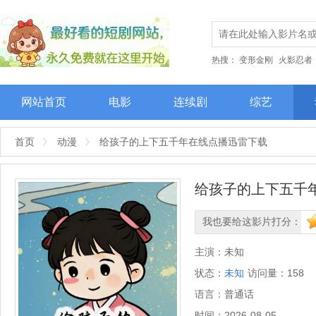
热搜：
变形金刚
火影忍者
网站首页
电影
连续剧
综艺
首页
动漫
给孩子的上下五千年在线点播迅雷下载
给孩子的上下五千
我也要给这影片打分：
很差
较差
还行
推荐
力
主演：
未知
状态：
未知
访问量：
158
语言：
普通话
时间：
2026-08-05