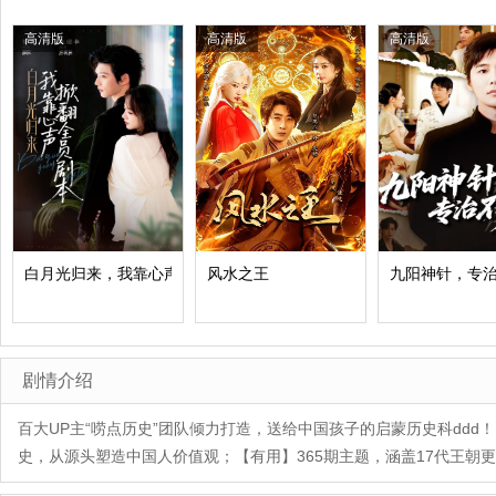
高清版
高清版
高清版
白月光归来，我靠心声掀翻全员剧本
风水之王
九阳神针，专
剧情介绍
百大UP主“唠点历史”团队倾力打造，送给中国孩子的启蒙历史科dd
史，从源头塑造中国人价值观；【有用】365期主题，涵盖17代王朝更