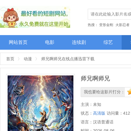
热搜：
变形金刚
火影忍者
网站首页
电影
连续剧
综艺
首页
动漫
师兄啊师兄在线点播迅雷下载
师兄啊师兄
我也要给这影片打分：
很差
较差
还行
推荐
力
主演：
未知
状态：
高清版
访问量：
412
语言：
汉语普通话
时间：
2026-08-06