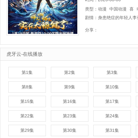
类型：
动漫
中国动漫
喜
剧情：
身患绝症的年轻人李
动漫
在残酷的洪荒安身立
分享：
直到有一天，…
详细
虎牙云-在线播放
第1集
第2集
第3集
第8集
第9集
第10集
第15集
第16集
第17集
第22集
第23集
第24集
第29集
第30集
第31集