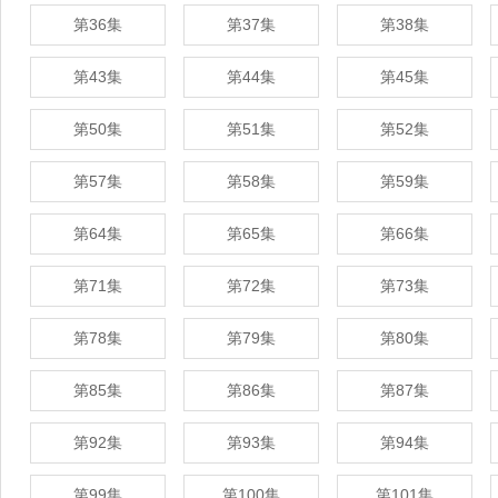
第36集
第37集
第38集
第43集
第44集
第45集
第50集
第51集
第52集
第57集
第58集
第59集
第64集
第65集
第66集
第71集
第72集
第73集
第78集
第79集
第80集
第85集
第86集
第87集
第92集
第93集
第94集
第99集
第100集
第101集