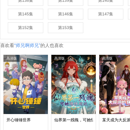
第138集
第139集
第140集
第145集
第146集
第147集
第152集
第153集
喜欢看
“师兄啊师兄”
的人也喜欢
高清版
高清版
高清版
开心锤锤世界​
仙界第一残魄，可她悟性超绝
​某天成为大反派