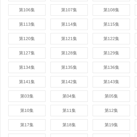
第106集
第107集
第108集
第113集
第114集
第115集
第120集
第121集
第122集
第127集
第128集
第129集
第134集
第135集
第136集
第141集
第142集
第143集
第03集
第04集
第05集
第10集
第11集
第12集
第17集
第18集
第19集