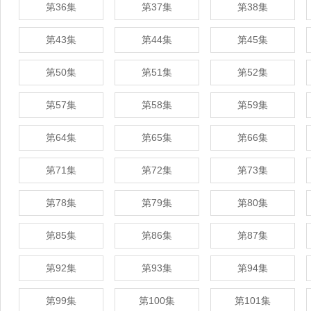
第36集
第37集
第38集
第43集
第44集
第45集
第50集
第51集
第52集
第57集
第58集
第59集
第64集
第65集
第66集
第71集
第72集
第73集
第78集
第79集
第80集
第85集
第86集
第87集
第92集
第93集
第94集
第99集
第100集
第101集