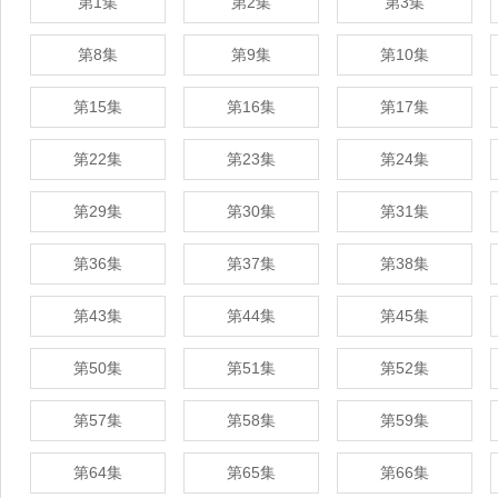
第1集
第2集
第3集
第8集
第9集
第10集
第15集
第16集
第17集
第22集
第23集
第24集
第29集
第30集
第31集
第36集
第37集
第38集
第43集
第44集
第45集
第50集
第51集
第52集
第57集
第58集
第59集
第64集
第65集
第66集