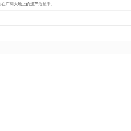
列在广阔大地上的遗产活起来。