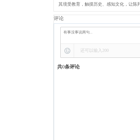
其境受教育，触摸历史、感知文化，让陈
评论
还可以输入
200
共
0
条评论