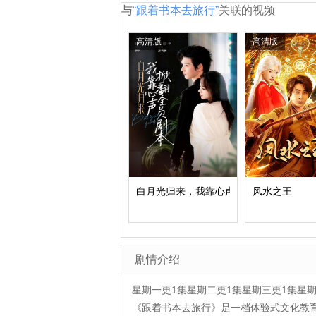
与
“跟着书本去旅行”
关联的视频
高清版
高清版
白月光归来，我靠心声掀翻全员剧本
风水之王
剧情介绍
星期一更1集星期二更1集星期三更1集星期四
《跟着书本去旅行》是一档体验式文化教