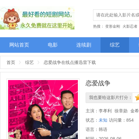
热搜：
变形金刚
火影忍者
网站首页
电影
连续剧
综艺
首页
综艺
恋爱战争在线点播迅雷下载
恋爱战争
我也要给这影片打分：
很差
较差
还行
推荐
力
主演：
李孝利
徐章勋
金希
状态：
未知
访问量：
854
语言：
韩语
时间：
2026-08-06