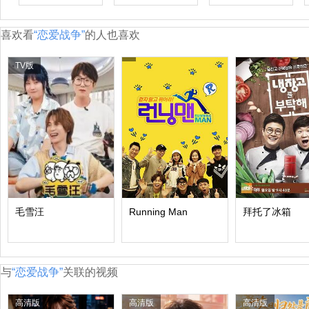
喜欢看
“恋爱战争”
的人也喜欢
TV版
毛雪汪
Running Man
拜托了冰箱
与
“恋爱战争”
关联的视频
高清版
高清版
高清版