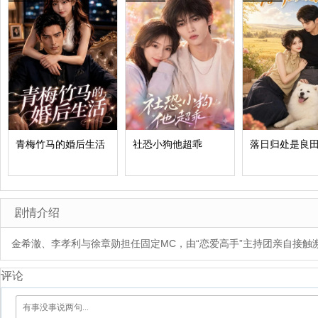
青梅竹马的婚后生活
社恐小狗他超乖
落日归处是良
剧情介绍
金希澈、李孝利与徐章勋担任固定MC，由“恋爱高手”主持团亲自接触
评论