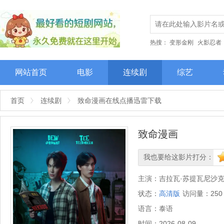
热搜：
变形金刚
火影忍者
网站首页
电影
连续剧
综艺
首页
连续剧
致命漫画在线点播迅雷下载
致命漫画
我也要给这影片打分：
很差
较差
还行
推荐
力
主演：
吉拉瓦·苏提瓦尼沙
状态：
高清版
访问量：
250
语言：
泰语
时间：
2026-08-09