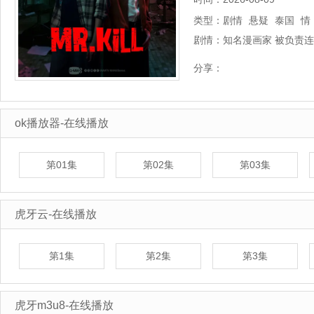
类型：
剧情
悬疑
泰国
情
剧情：
知名漫画家 被负责
场，竟然与 过去创
分享：
ok播放器-在线播放
第01集
第02集
第03集
虎牙云-在线播放
第1集
第2集
第3集
虎牙m3u8-在线播放