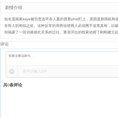
剧情介绍
知名漫画家kaye被负责连环杀人案的督察phat盯上，原因是新闻机构
在惊人的相似之处。这种反常的局势迫使两人必须携手追查真相，以
却揭露了一段动摇彼此关系的过往。逐渐浮出的线索动摇了刚刚建立起
评论
还可以输入
200
共
0
条评论