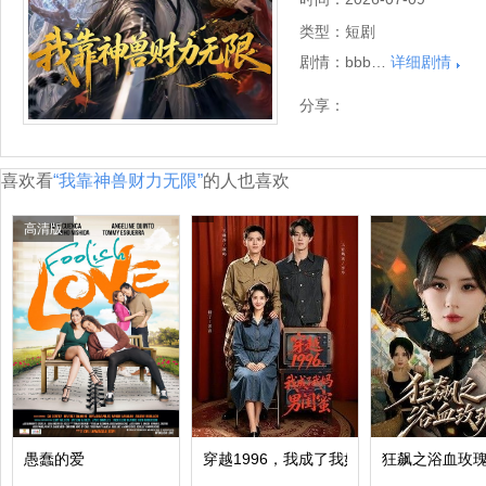
类型：
短剧
剧情：
bbb…
详细剧情
分享：
喜欢看
“我靠神兽财力无限”
的人也喜欢
高清版
愚蠢的爱
穿越1996，我成了我妈男闺蜜
狂飙之浴血玫