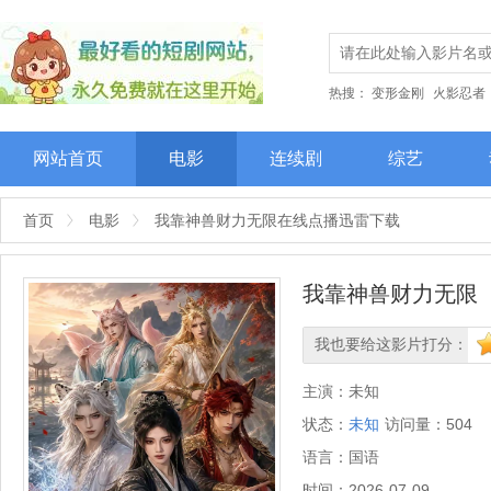
热搜：
变形金刚
火影忍者
网站首页
电影
连续剧
综艺
首页
电影
我靠神兽财力无限在线点播迅雷下载
我靠神兽财力无限
我也要给这影片打分：
很差
较差
还行
推荐
力
主演：
未知
状态：
未知
访问量：
504
语言：
国语
时间：
2026-07-09