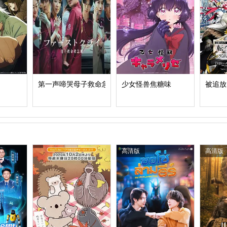
第一声啼哭母子救命急救班
少女怪兽焦糖味
被追放
高清版
高清版