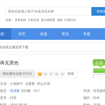
热搜：
变形金刚
火影忍者
复仇者联盟
战狼
红海行动
续剧
综艺
动漫
资讯
专题
色在线点播迅雷下载
2.0
再见黑色
我也要给这影片打分：
很差
很差
较差
还行
推荐
力荐
主演：
小池荣子
北香那
冈山天音
状态：
高清版
访问量：
917
导演：
河毛俊
语言：
日语
地区：
日本
时间：
2026-08-06
年份：
2026