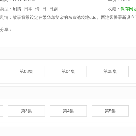
类型：
剧情
日本
情
日
日剧
收藏：
保存网
剧情：
故事背景设定在繁华却复杂的东京池袋地ddd。西池袋警署新设立
将贴身陪伴遭遇各类案件的受害者及遗属，协助他们重新积极面
分享：
个能够…
详细剧情
第03集
第04集
第05集
第3集
第4集
第5集