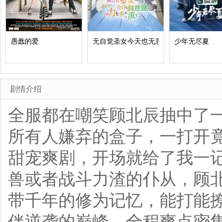
愚蠢的爱
无自觉圣女今天也无意识地释放力量
少年无尽夏
剧情介绍
全服都在嘲笑顾北辰抽中了
所有人嫌弃的盒子，一打开竟
甜宠爽剧，开场就给了我一
兽或者战斗力渣的仆从，顾
带千年的修为记忆，能打能
伴逆袭的巅峰，全程爽点密集