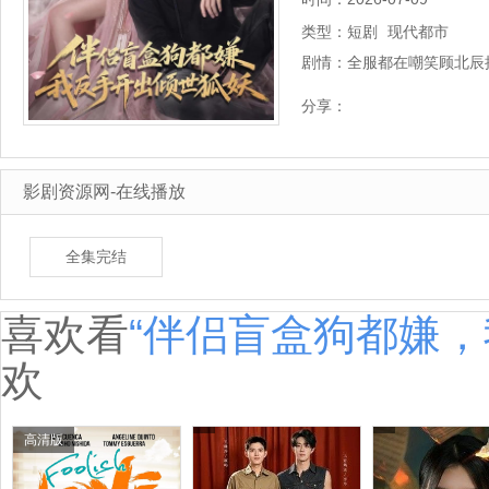
类型：
短剧
现代都市
剧情：
全服都在嘲笑顾北辰
狐妖。这部 生成的
分享：
顾北辰的…
详细剧情
影剧资源网-在线播放
全集完结
喜欢看
“伴侣盲盒狗都嫌，
欢
高清版