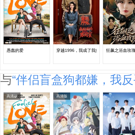
愚蠢的爱
穿越1996，我成了我妈男闺蜜
狂飙之浴血玫
与
“伴侣盲盒狗都嫌，我反
高清版
高清版