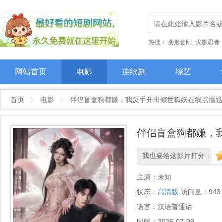
热搜：
变形金刚
火影忍者
网站首页
电影
连续剧
综艺
首页
电影
伴侣盲盒狗都嫌，我反手开出倾世狐妖在线点播
伴侣盲盒狗都嫌，
我也要给这影片打分：
很差
较差
还行
推荐
力
主演：
未知
状态：
高清版
访问量：
943
语言：
汉语普通话
时间：
2026-07-09