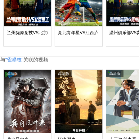
兰州陇原竞技VS北京理工
湖北青年星VS江西庐山
温州俱乐部VS
与
“雀攀枝”
关联的视频
高清版
高清版
高清版