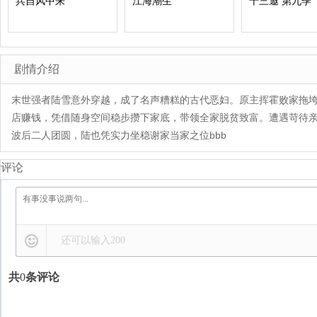
兵自风中来
江海潮生
十三邀 第九季
剧情介绍
末世强者陆雪意外穿越，成了名声糟糕的古代恶妇。原主挥霍败家拖
店赚钱，凭借随身空间稳步攒下家底，带领全家脱贫致富。遭遇苛待
波后二人团圆，陆也凭实力坐稳谢家当家之位bbb
评论
还可以输入
200
共
0
条评论