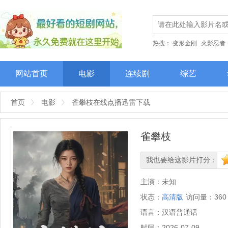
热搜：
变形金刚
火影忍者
网站首页
电影
连续剧
综艺
首页
电影
雀攀枝在线点播迅雷下载
雀攀枝
我也要给这影片打分：
很差
较差
还行
推荐
力
主演：
未知
状态：
高清版
访问量：
360
语言：
汉语普通话
时间：
2026-07-09