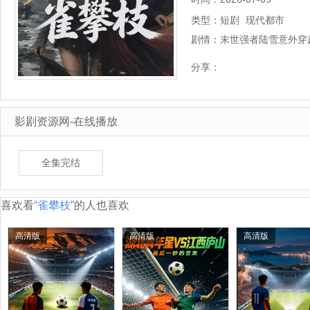
类型：
短剧
现代都市
剧情：
末世强者陆雪意外穿
日秉性，靠着末世生
分享：
富。遭遇苛待亲…
详
影剧资源网-在线播放
全集完结
喜欢看
“雀攀枝”
的人也喜欢
高清版
高清版
高清版