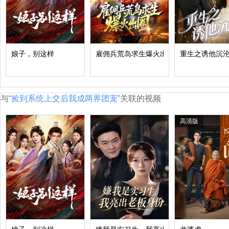
娘子，别这样
雇佣兵荒岛求生爆火出圈第二季
重生之诱他沉
与
“捡到系统上交后我成两界团宠”
关联的视频
高清版