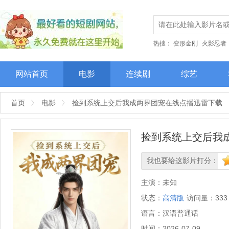
热搜：
变形金刚
火影忍者
网站首页
电影
连续剧
综艺
首页
电影
捡到系统上交后我成两界团宠在线点播迅雷下载
捡到系统上交后我
我也要给这影片打分：
很差
较差
还行
推荐
力
主演：
未知
状态：
高清版
访问量：
333
语言：
汉语普通话
时间：
2026-07-09