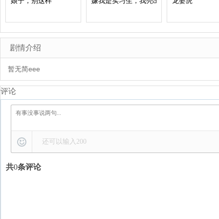
娘子，别这样
嫌我是实习生，我亮出老板身份
龙婆虎
剧情介绍
暂无简eee
评论
还可以输入
200
共
0
条评论