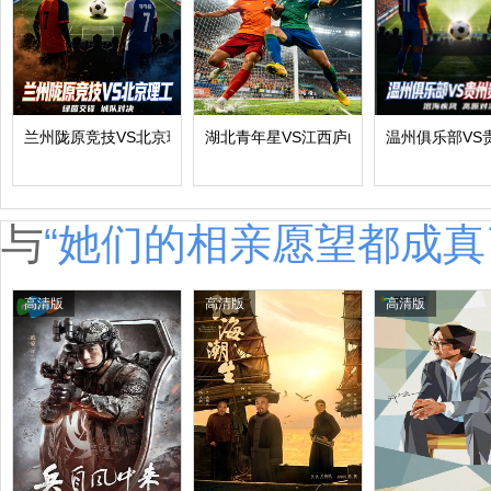
兰州陇原竞技VS北京理工
湖北青年星VS江西庐山
温州俱乐部VS
与
“她们的相亲愿望都成真
高清版
高清版
高清版