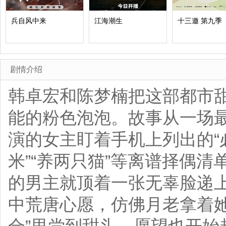
兵自风中来
江海潮生
十三邀 第九季
剧情介绍
韩卓宏和陈梦楠把这部都市
能的粉色泡泡。故事从一场
演的女主盯着手机上列出的“必
米”“养两只猫”等离谱择偶
的男主就顶着一张无辜脸递
中荒唐心愿，仿佛月老拿着她