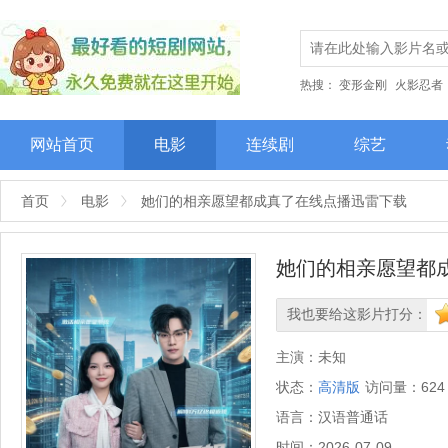
热搜：
变形金刚
火影忍者
网站首页
电影
连续剧
综艺
首页
电影
她们的相亲愿望都成真了在线点播迅雷下载
她们的相亲愿望都
我也要给这影片打分：
很差
较差
还行
推荐
力
主演：
未知
状态：
高清版
访问量：
624
语言：
汉语普通话
时间：
2026-07-09