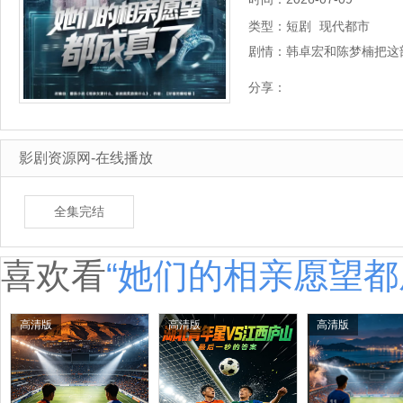
类型：
短剧
现代都市
剧情：
韩卓宏和陈梦楠把这
相亲开始，陈梦楠饰演
分享：
偶…
详细剧情
影剧资源网-在线播放
全集完结
喜欢看
“她们的相亲愿望都
高清版
高清版
高清版