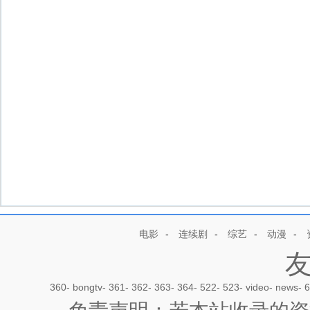
电影
-
连续剧
-
综艺
-
动漫
-
360
-
bongtv
-
361
-
362
-
363
-
364
-
522
-
523
-
video
-
news
-
6