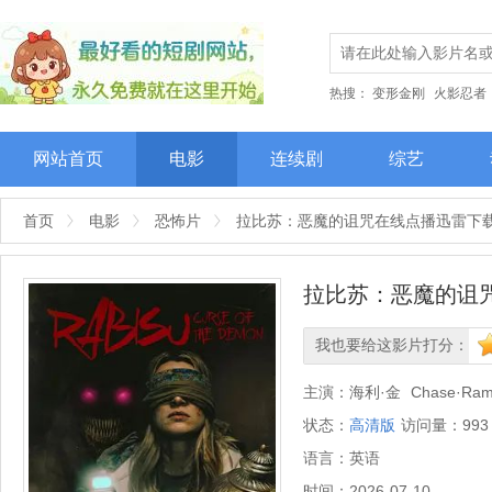
热搜：
变形金刚
火影忍者
网站首页
电影
连续剧
综艺
首页
电影
恐怖片
拉比苏：恶魔的诅咒在线点播迅雷下
拉比苏：恶魔的诅
我也要给这影片打分：
很差
较差
还行
推荐
力
主演：
海利·金
Chase·Ram
状态：
高清版
访问量：
993
语言：
英语
时间：
2026-07-10