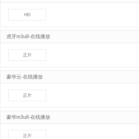
HD
虎牙m3u8-在线播放
正片
豪华云-在线播放
正片
豪华m3u8-在线播放
正片