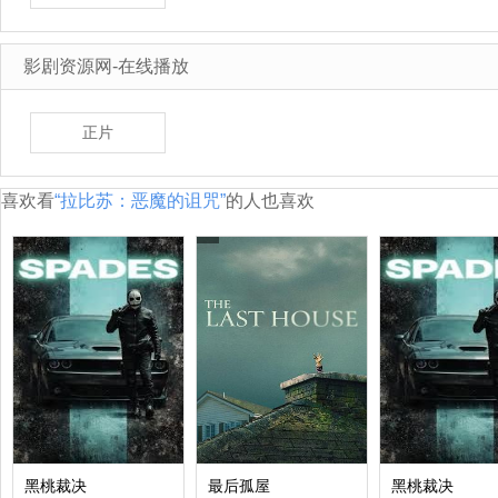
影剧资源网-在线播放
正片
喜欢看
“拉比苏：恶魔的诅咒”
的人也喜欢
黑桃裁决
最后孤屋
黑桃裁决